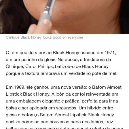
Clinique Black Honey looks good on everyone
O tom que dá a cor ao Black Honey nasceu em 1971,
em um potinho de gloss. Na época, a fundadora da
Clinique, Carol Phillips, batizou-o de Black Honey
porque a textura lembrava um verdadeiro pote de mel.
Em 1989, ele ganhou uma nova versão: o Batom Almost
Lipstick Black Honey. A icônica cor foi reinventada em
uma embalagem elegante e prática, perfeita para ir na
bolsa e ser aplicada em segundos. Um híbrido entre
gloss e batom,o Batom Almost Lipstick Black Honey
desliza como se não houvesse nada nos lábios, traz
brilho sem ser pegajoso e entrega aquele efeito de quem