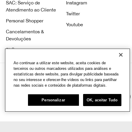
SAC: Serviço de
Instagram
Atendimento ao Cliente
Twitter
Personal Shopper
Youtube
Cancelamentos &
Devoluções
FAQ
Ao continuar a utilizar este website, aceita cookies de
terceiros ou outros marcadores utilizados para análises e
estatísticas deste website, para divulgar publicidade baseada
no seu interesse e oferecer-lhe vídeos ou links para partilhar
nas redes sociais e conteúdos de plataformas digitais.
© Clinique Laboratories, Ilc. Todos direitos reservados
Chat
CD Infracommerce |Av. Hélio Ossamu Daikuara, 1445 - Jardim Vista Alegre, Embu
Personalizar
OK, aceitar Tudo
das Artes - SP, 06807-000 CNPJ: 08.377.511/0093-57