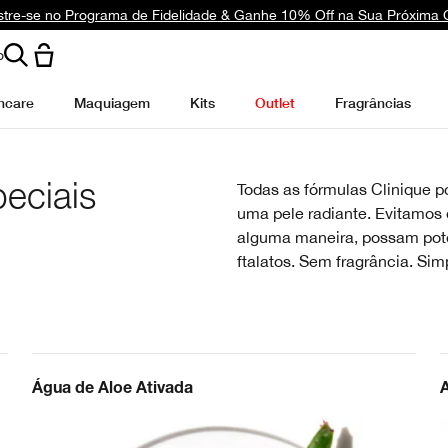
tre-se no Programa de Fidelidade & Ganhe 10% Off na Sua Próxima
o
ncare
Maquiagem
Kits
Outlet
Fragrâncias
eciais
Todas as fórmulas Clinique 
uma pele radiante. Evitamos o
alguma maneira, possam pote
ftalatos. Sem fragrância. Si
Água de Aloe Ativada
A