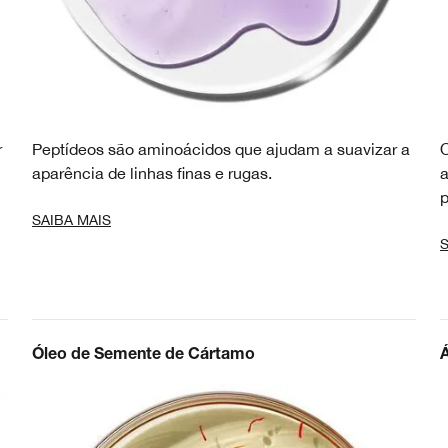
r
Peptídeos são aminoácidos que ajudam a suavizar a
O
aparência de linhas finas e rugas.
a
p
SAIBA MAIS
S
Óleo de Semente de Cártamo
Á