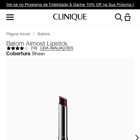
dastre-se no Programa de Fidelidade & Ganhe 10% Off na Sua Próxima Co
Página Inicial
/
Batons
Batom Almost Lipstick
(
10
)
LEIA AVALIAÇÕES
Sheer
Cobertura