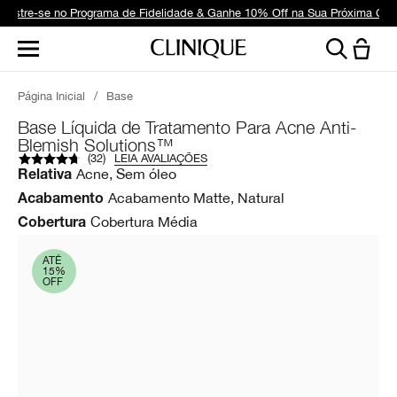
dastre-se no Programa de Fidelidade & Ganhe 10% Off na Sua Próxima Co
Página Inicial
/
Base
Base Líquida de Tratamento Para Acne Anti-
Blemish Solutions™
(
32
)
LEIA AVALIAÇÕES
Acne, Sem óleo
Relativa
Acabamento Matte, Natural
Acabamento
Cobertura Média
Cobertura
ATÉ
15%
OFF