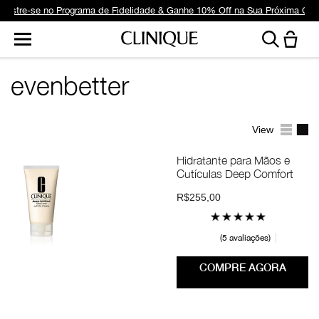
dastre-se no Programa de Fidelidade & Ganhe 10% Off na Sua Próxima Co
evenbetter
View
Hidratante para Mãos e
Cutículas Deep Comfort
R$255,00
5 avaliações
COMPRE AGORA