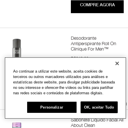
COMPRE AGORA
Desodorante
Antiperspirante Roll On
Clinique For Men™
R$249,00
Ao continuar a utilizar este website, aceita cookies de
1 avaliação
terceiros ou outros marcadores utilizados para análises e
estatísticas deste website, para divulgar publicidade baseada
COMPRE AGORA
no seu interesse e oferecer-lhe vídeos ou links para partilhar
nas redes sociais e conteúdos de plataformas digitais.
Chat
Personalizar
OK, aceitar Tudo
Sabonete Líquido Facial All
About Clean