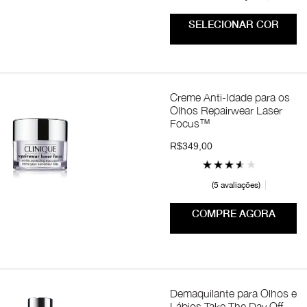
SELECIONAR COR
Creme Anti-Idade para os
Olhos Repairwear Laser
Focus™
R$349,00
5 avaliações
COMPRE AGORA
Demaquilante para Olhos e
Lábios Take The Day Off