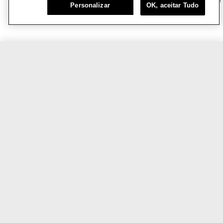
Personalizar
OK, aceitar Tudo
R$249,00
COMPRE AGORA
VOCÊ TAMBÉM VAI AMAR