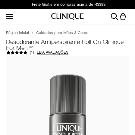
Frete Grátis em compras acima de R$399
Página Inicial
/
Cuidados para Mãos & Corpo
Desodorante Antiperspirante Roll On Clinique
For Men™
(
1
)
LEIA AVALIAÇÕES