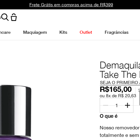
Frete Grátis em compras acima de R$399
o
ncare
Maquiagem
Kits
Outlet
Fragrâncias
Demaquila
Take The 
SEJA O PRIMEIRO
R$165,00
ou 8x de R$ 20,63
1
O que é
Nosso removedor 
totalmente e sem