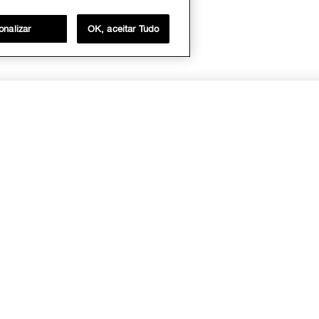
onalizar
OK, aceitar Tudo
MAR