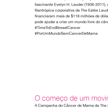
fascinante Evelyn H. Lauder (1936-2011),
filantrópica corporativa da The Estée La
financiaram mais de $118 milhões de dól
pode ajudar a criar um mundo livre do câ
#TimeToEndBreastCancer
#PorUmMundoSemCancerDeMama
O começo de um movi
A Campanha do Câncer de Mama da The 