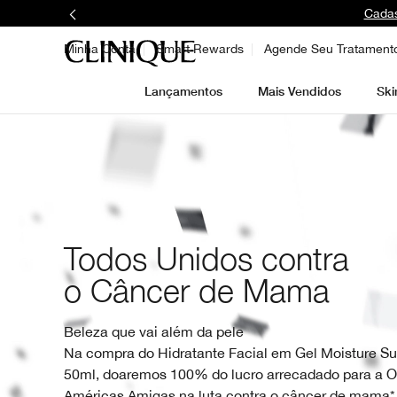
Cadas
Minha Conta
Smart Rewards
Agende Seu Tratament
Lançamentos
Mais Vendidos
Ski
Todos Unidos contra
o Câncer de Mama
Beleza que vai além da pele
Na compra do Hidratante Facial em Gel Moisture 
50ml, doaremos 100% do lucro arrecadado para a 
Américas Amigas na luta contra o câncer de mama*