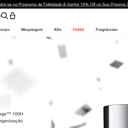
tre-se no Programa de Fidelidade & Ganhe 10% Off na Sua Próxima
o
ncare
Maquiagem
Kits
Outlet
Fragrâncias
Surge™ 100H
Organização
.