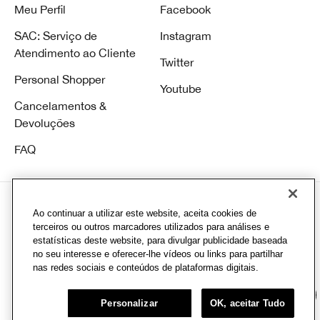
Meu Perfil
Facebook
SAC: Serviço de
Instagram
Atendimento ao Cliente
Twitter
Personal Shopper
Youtube
Cancelamentos &
Devoluções
FAQ
Ao continuar a utilizar este website, aceita cookies de
terceiros ou outros marcadores utilizados para análises e
estatísticas deste website, para divulgar publicidade baseada
© Clinique Laboratories, Ilc. Todos direitos reservados
no seu interesse e oferecer-lhe vídeos ou links para partilhar
CD Infracommerce |Av. Hélio Ossamu Daikuara, 1445 - Jardim Vista Alegre, Embu
nas redes sociais e conteúdos de plataformas digitais.
das Artes - SP, 06807-000 CNPJ: 08.377.511/0093-57
Chat
Personalizar
OK, aceitar Tudo