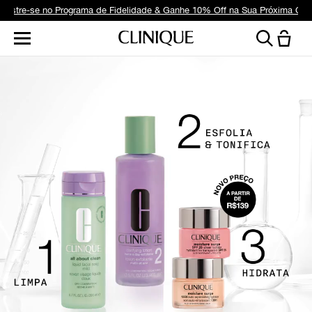
dastre-se no Programa de Fidelidade & Ganhe 10% Off na Sua Próxima Co