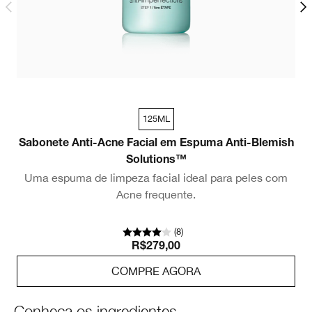
125ML
Sabonete Anti-Acne Facial em Espuma Anti-Blemish
2
Solutions™
Uma espuma de limpeza facial ideal para peles com
Acne frequente.
(
8
)
R$279,00
COMPRE AGORA
Conheça os ingredientes.